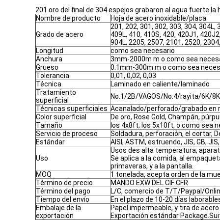
201 oro del final de 304 espejos grabaron al agua fuerte la 
Nombre de producto
Hoja de acero inoxidable/placa
201, 202, 301, 302, 303, 304, 304L, 
Grado de acero
409L, 410, 410S, 420, 420J1, 420J2,
904L, 2205, 2507, 2101, 2520, 230
Longitud
como sea necesario
Anchura
3mm-2000m m o como sea necesa
Grueso
0.1mm-300m m o como sea neces
Tolerancia
0,01, 0,02, 0,03
Técnica
Laminado en caliente/laminado
Tratamiento
No.1/2B/VAGOS/No.4/rayita/6K/8K
superficial
Técnicas superficiales
Acanalado/perforado/grabado en r
Color superficial
De oro, Rose Gold, Champán, púrpura,
Tamaño
los 4x8ft, los 5x10ft, o como sea 
Servicio de proceso
Soldadura, perforación, el cortar, 
Estándar
AISI, ASTM, estruendo, JIS, GB, JIS,
Usos des alta temperatura, aparato
Uso
Se aplica a la comida, al empaqueta
primaveras, y a la pantalla.
MOQ
1 tonelada, acepta orden de la mue
Término de precio
MANDO EXW DEL CIF CFR
Término del pago
L/C, comercio de T/T/Paypal/Onli
Tiempo del envío
En el plazo de 10-20 días laborable
Embalaje de la
Papel impermeable, y tira de acero 
exportación
Exportación estándar Package.Suit