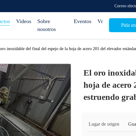
Correo elec
uctos
Videos
Sobre
Eventos
Vr
Pida un
nosotros
oro inoxidable del final del espejo de la hoja de acero 201 del elevador estánda
El oro inoxidab
hoja de acero 
estruendo grab
Lugar de origen
Gua