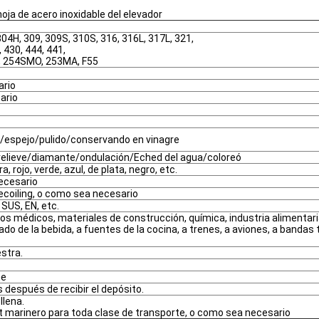
hoja de acero inoxidable del elevador
304H, 309, 309S, 310S, 316, 316L, 317L, 321,
 430, 444, 441,
4, 254SMO, 253MA, F55
rio
ario
/espejo/pulido/conservando en vinagre
elieve/diamante/ondulación/Eched del agua/coloreó
 rojo, verde, azul, de plata, negro, etc.
necesario
Decoiling, o como sea necesario
 SUS, EN, etc.
s médicos, materiales de construcción, química, industria alimentari
do de la bebida, a fuentes de la cocina, a trenes, a aviones, a bandas 
stra.
ne
s después de recibir el depósito.
llena.
 marinero para toda clase de transporte, o como sea necesario