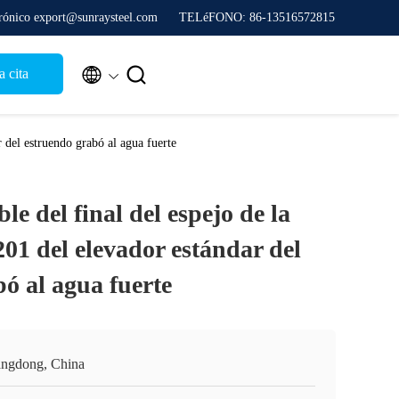
trónico export@sunraysteel.com
TELéFONO: 86-13516572815


a cita
r del estruendo grabó al agua fuerte
le del final del espejo de la
201 del elevador estándar del
ó al agua fuerte
ngdong, China