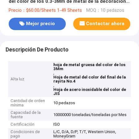
del color de los 0.3-3Mm de metal de la decoración
gruesa de la hoja
Precio：$60.00/Sheets 1-49 Sheets
MOQ：10 pedazos
Mejor precio
Contactar ahora
Descripción De Producto
hoja de metal gruesa del color de los
3Mm
,
Hoja de metal del color del final de la
Alta luz
rayita No.4
,
Hoja de acero inoxidable del color de
JIS
Cantidad de orden
10 pedazos
mínima
Capacidad de la
10000000 toneladas/toneladas por Mes
fuente
Certificación
ISO
Condiciones de
L/C, D/A, D/P, T/T, Western Union,
pago
MoneyGram