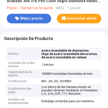
acabado 304 316 PVD Color negro Diamante Relieve
de chapa de acero inoxidable
Precio：Contact us to quote
MOQ：1 piezas
Mejor precio
Contactar ahora
Descripción De Producto
,
acero inoxidable de diamantes
Alta luz
,
Hoja de acero inoxidable decorativa
de acero inoxidable en relieve
Cantidad de orden
1 piezas
mínima
Capacidad de la
100000 toneladas/toneladas al mes
fuente
Certificación
BIS, JIS, GS, ISO9001
Los datos de las transacciones se
Condiciones de
pueden obtener mediante el formulario
pago
L/C, D/A, D/P, T/T, Western
Detalles de
Embalaje estándar para uso marítimo
empaquetado