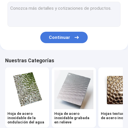
Hoja de acero inoxidable grabada en relieve
Hojas texturizadas de acero inoxidable
Hoja de acero inoxidable grabada
Continuar
Hoja antigua de acero inoxidable
Hoja de acero inoxidable cepillada
Nuestras Categorías
Hoja de acero inoxidable espejo
Hoja de acero inoxidable martillada
Hoja de acero inoxidable laminada
Pantallas de acero inoxidable con patrón de pulido
Hoja de acero
Hoja de acero
Hojas texturi
Hoja de acero inoxidable antihuellas dactilares
inoxidable de la
inoxidable grabada
de acero inoxi
ondulación del agua
en relieve