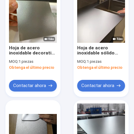
Hoja de acero
Hoja de acero
inoxidable decorativa
inoxidable sólido
anti-rasguños 201
decorativo de 10 mm
MOQ:
1 piezas
MOQ:
1 piezas
304 316 para
AiSi para el armario
Obtenga el último precio
Obtenga el último precio
aparatos de cocina
de cocina
Contactar ahora
Contactar ahora
Inicio
Productos
Videos