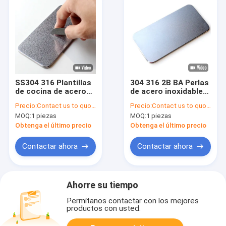
SS304 316 Plantillas
304 316 2B BA Perlas
de cocina de acero
de acero inoxidable
inoxidable
revestido superficie
Precio:
Contact us to quote
Precio:
Contact us to quote
resistentes a los
acabado Resistente
MOQ:
1 piezas
MOQ:
1 piezas
arañazos
a los arañazos del
fregadero de cocina
Obtenga el último precio
Obtenga el último precio
de acero inoxidable
Contactar ahora
Contactar ahora
Ahorre su tiempo
Permítanos contactar con los mejores
productos con usted.