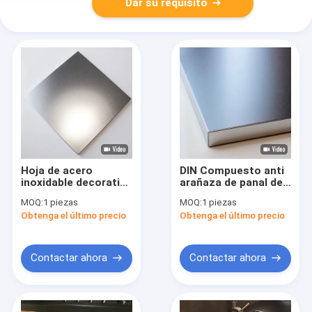
Dar su requisito
Hoja de acero
DIN Compuesto anti
inoxidable decorativa
arañaza de panal de
ensangrentada 304
miel de acero
MOQ:
1 piezas
MOQ:
1 piezas
316 600 mm de
inoxidable Gran
Obtenga el último precio
Obtenga el último precio
ancho
metal
Contactar ahora
Contactar ahora