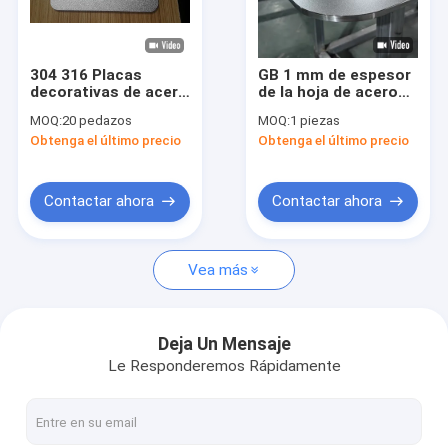
Sobre nosotros
Visita a la fábrica
304 316 Placas
GB 1 mm de espesor
decorativas de acero
de la hoja de acero
Control de Calidad
inoxidable
inoxidable decorativo
MOQ:
20 pedazos
MOQ:
1 piezas
resistentes a los
Art y elementos de
Obtenga el último precio
Obtenga el último precio
arañazos para
diseño únicos
Contacto
utensilios de cocina
noticias
Contactar ahora
Contactar ahora
Todos los casos
Vea más
Solicitar una cotización
VR
Deja Un Mensaje
Le Responderemos Rápidamente
Hoja de acero inoxidable de la ondulación del agua