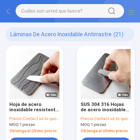
Láminas De Acero Inoxidable Antirrastre
(21)
Hoja de acero
SUS 304 316 Hojas
inoxidable resistente
de acero inoxidable
a los arañazos
resistentes a los
Precio:
Contact us to quote
Precio:
Contact us to quote
Texturas de hojas de
arañazos de 10 mm
MOQ:
1 piezas
MOQ:
1 piezas
metal en relieve para
encimeras de cocina
Obtenga el último precio
Obtenga el último precio