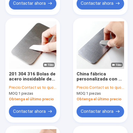
Contactar ahora
Contactar ahora
201 304 316 Bolas de
China fábrica
acero inoxidable de
personalizada con el
0,8 mm con acabado
patrón de acabado
Precio:
Contact us to quote
Precio:
Contact us to quote
de azúcar.
anti-rasguño 0.5mm
MOQ:
1 piezas
MOQ:
1 piezas
de acero inoxidable
Obtenga el último precio
Obtenga el último precio
Contactar ahora
Contactar ahora